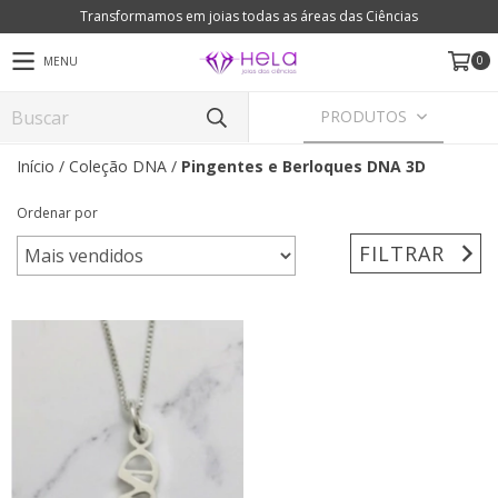
Transformamos em joias todas as áreas das Ciências
0
MENU
PRODUTOS
Início
/
Coleção DNA
/
Pingentes e Berloques DNA 3D
Ordenar por
FILTRAR