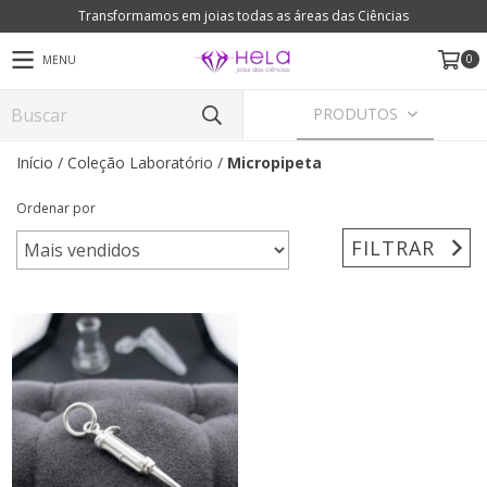
Transformamos em joias todas as áreas das Ciências
0
MENU
PRODUTOS
Início
/
Coleção Laboratório
/
Micropipeta
Ordenar por
FILTRAR