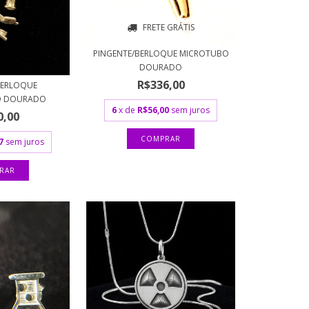
FRETE GRÁTIS
PINGENTE/BERLOQUE MICROTUBO
DOURADO
R$336,00
BERLOQUE
O DOURADO
6
x de
R$56,00
sem juros
0,00
7
sem juros