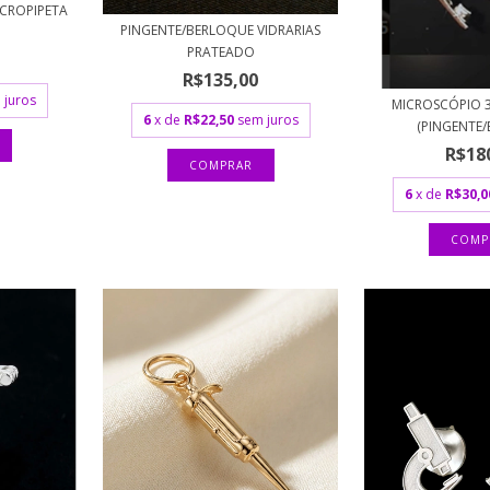
CROPIPETA
PINGENTE/BERLOQUE VIDRARIAS
PRATEADO
R$135,00
 juros
MICROSCÓPIO 
6
x de
R$22,50
sem juros
(PINGENTE/
R$18
6
x de
R$30,0