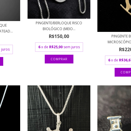
PINGENTE/BERLOQUE RISCO
OQUE
BIOLÓGICO (MEIO...
TEAD...
R$150,00
PINGENTE 
MICROSCÓPI
6
x de
R$25,00
sem juros
R$22
 juros
6
x de
R$36,6