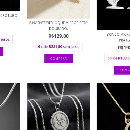
MICROTUBO
PINGENTE/BERLOQUE MICROPIPETA
DOURADO.
BRINCO MICR
R$129,00
 juros
PRAT
6
x de
R$21,50
sem juros
R$19
6
x de
R$33,0