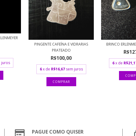
RLENMEYER
PINGENTE CAFEÍNA E VIDRARIAS
BRINCO ERLENM
PRATEADO
R$12
R$100,00
 juros
6
x de
R$21,1
6
x de
R$16,67
sem juros
PAGUE COMO QUISER