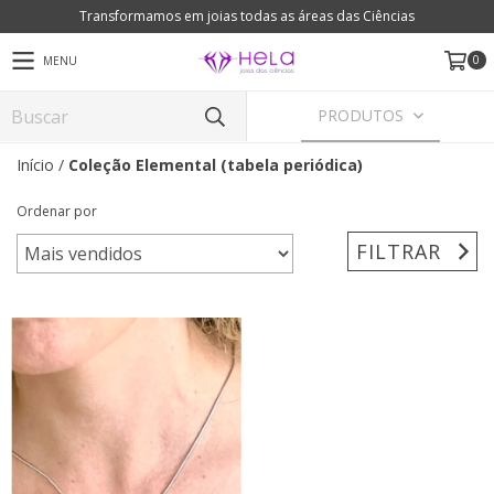
Transformamos em joias todas as áreas das Ciências
0
MENU
PRODUTOS
Início
/
Coleção Elemental (tabela periódica)
Ordenar por
FILTRAR