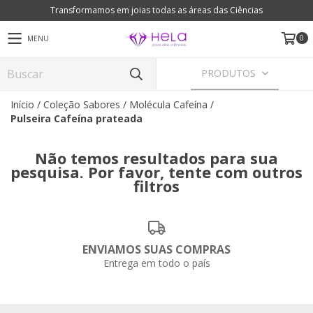
Transformamos em joias todas as áreas das Ciências
0
MENU
PRODUTOS
Início
/
Coleção Sabores
/
Molécula Cafeína
/
Pulseira Cafeína prateada
Não temos resultados para sua
pesquisa. Por favor, tente com outros
filtros
ENVIAMOS SUAS COMPRAS
Entrega em todo o país