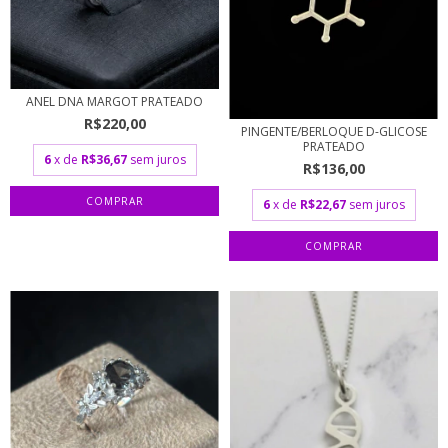
ANEL DNA MARGOT PRATEADO
R$220,00
PINGENTE/BERLOQUE D-GLICOSE
PRATEADO
6
x de
R$36,67
sem juros
R$136,00
6
x de
R$22,67
sem juros