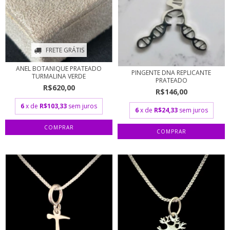
FRETE GRÁTIS
ANEL BOTANIQUE PRATEADO
PINGENTE DNA REPLICANTE
TURMALINA VERDE
PRATEADO
R$620,00
R$146,00
6
x de
R$103,33
sem juros
6
x de
R$24,33
sem juros