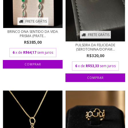
FRETE GRÁTIS
BRINCO DNA SENTIDO DA VIDA
FRETE GRÁTIS
PRISMA (PRATE...
R$385,00
PULSEIRA DA FELICIDADE
(SEROTONINA/DOPAM...
6
x de
R$64,17
sem juros
R$320,00
6
x de
R$53,33
sem juros