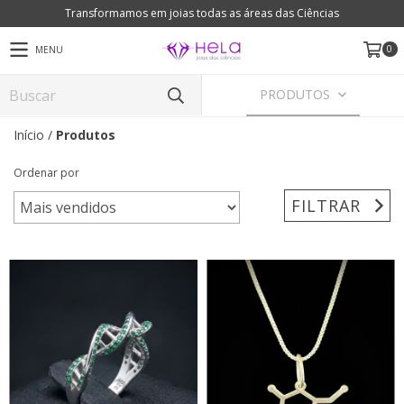
Transformamos em joias todas as áreas das Ciências
0
MENU
PRODUTOS
Início
/
Produtos
Ordenar por
FILTRAR