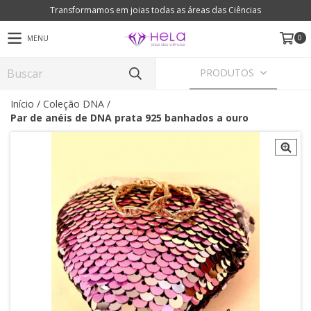
Transformamos em joias todas as áreas das Ciências
0
MENU
PRODUTOS
Início
/
Coleção DNA
/
Par de anéis de DNA prata 925 banhados a ouro